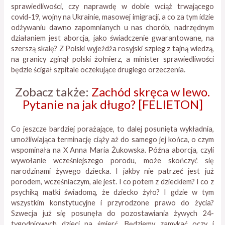
sprawiedliwości, czy naprawdę w dobie wciąż trwającego
covid-19, wojny na Ukrainie, masowej imigracji, a co za tym idzie
odżywaniu dawno zapomnianych u nas chorób, nadrzędnym
działaniem jest aborcja, jako świadczenie gwarantowane, na
szerszą skalę? Z Polski wyjeżdża rosyjski szpieg z tajną wiedzą,
na granicy zginął polski żołnierz, a minister sprawiedliwości
będzie ścigał szpitale oczekujące drugiego orzeczenia.
Zobacz także:
Zachód skręca w lewo.
Pytanie na jak długo? [FELIETON]
Co jeszcze bardziej porażające, to dalej posunięta wykładnia,
umożliwiająca terminację ciąży aż do samego jej końca, o czym
wspominała na X Anna Maria Żukowska. Późna aborcja, czyli
wywołanie wcześniejszego porodu, może skończyć się
narodzinami żywego dziecka. I jakby nie patrzeć jest już
porodem, wcześniaczym, ale jest. I co potem z dzieckiem? I co z
psychiką matki świadomą, że dziecko żyło? I gdzie w tym
wszystkim konstytucyjne i przyrodzone prawo do życia?
Szwecja już się posunęła do pozostawiania żywych 24-
tygodniowych dzieci na śmierć. Będziemy zamykać oczy i