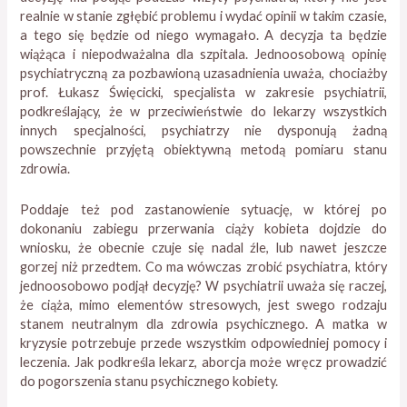
realnie w stanie zgłębić problemu i wydać opinii w takim czasie,
a tego się będzie od niego wymagało. A decyzja ta będzie
wiążąca i niepodważalna dla szpitala. Jednoosobową opinię
psychiatryczną za pozbawioną uzasadnienia uważa, chociażby
prof. Łukasz Święcicki, specjalista w zakresie psychiatrii,
podkreślający, że w przeciwieństwie do lekarzy wszystkich
innych specjalności, psychiatrzy nie dysponują żadną
powszechnie przyjętą obiektywną metodą pomiaru stanu
zdrowia.
Poddaje też pod zastanowienie sytuację, w której po
dokonaniu zabiegu przerwania ciąży kobieta dojdzie do
wniosku, że obecnie czuje się nadal źle, lub nawet jeszcze
gorzej niż przedtem. Co ma wówczas zrobić psychiatra, który
jednoosobowo podjął decyzję? W psychiatrii uważa się raczej,
że ciąża, mimo elementów stresowych, jest swego rodzaju
stanem neutralnym dla zdrowia psychicznego. A matka w
kryzysie potrzebuje przede wszystkim odpowiedniej pomocy i
leczenia. Jak podkreśla lekarz, aborcja może wręcz prowadzić
do pogorszenia stanu psychicznego kobiety.