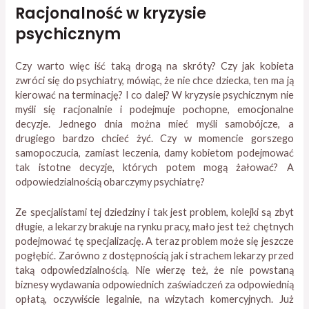
Racjonalność w kryzysie
psychicznym
Czy warto więc iść taką drogą na skróty? Czy jak kobieta
zwróci się do psychiatry, mówiąc, że nie chce dziecka, ten ma ją
kierować na terminację? I co dalej? W kryzysie psychicznym nie
myśli się racjonalnie i podejmuje pochopne, emocjonalne
decyzje. Jednego dnia można mieć myśli samobójcze, a
drugiego bardzo chcieć żyć. Czy w momencie gorszego
samopoczucia, zamiast leczenia, damy kobietom podejmować
tak istotne decyzje, których potem mogą żałować? A
odpowiedzialnością obarczymy psychiatrę?
Ze specjalistami tej dziedziny i tak jest problem, kolejki są zbyt
długie, a lekarzy brakuje na rynku pracy, mało jest też chętnych
podejmować tę specjalizację. A teraz problem może się jeszcze
pogłębić. Zarówno z dostępnością jak i strachem lekarzy przed
taką odpowiedzialnością. Nie wierzę też, że nie powstaną
biznesy wydawania odpowiednich zaświadczeń za odpowiednią
opłatą, oczywiście legalnie, na wizytach komercyjnych. Już