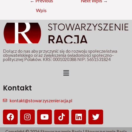
←
Previous
Next Wpis
→
Wpis
Dołącz do nas aby przyczynić się do rozwoju społeczeństwa
obywatelskiego oraz zwiększenia świadomości społeczno-
politycznej Polaków. KRS: 0001020388 NIP: 5651531824
Menu
Kontakt
kontakt@stowarzyszenieracja.pl
F
I
Y
T
L
T
a
n
o
i
i
w
c
s
u
k
n
i
Copyright © 2026 Stowarzyszenie Racja | Stowarzyszenie Racja