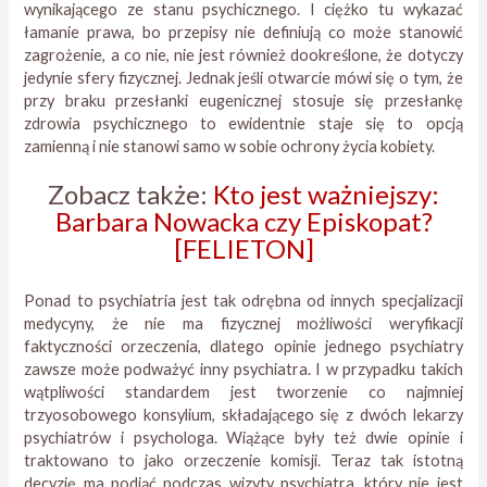
wynikającego ze stanu psychicznego. I ciężko tu wykazać
łamanie prawa, bo przepisy nie definiują co może stanowić
zagrożenie, a co nie, nie jest również dookreślone, że dotyczy
jedynie sfery fizycznej. Jednak jeśli otwarcie mówi się o tym, że
przy braku przesłanki eugenicznej stosuje się przesłankę
zdrowia psychicznego to ewidentnie staje się to opcją
zamienną i nie stanowi samo w sobie ochrony życia kobiety.
Zobacz także:
Kto jest ważniejszy:
Barbara Nowacka czy Episkopat?
[FELIETON]
Ponad to psychiatria jest tak odrębna od innych specjalizacji
medycyny, że nie ma fizycznej możliwości weryfikacji
faktyczności orzeczenia, dlatego opinie jednego psychiatry
zawsze może podważyć inny psychiatra. I w przypadku takich
wątpliwości standardem jest tworzenie co najmniej
trzyosobowego konsylium, składającego się z dwóch lekarzy
psychiatrów i psychologa. Wiążące były też dwie opinie i
traktowano to jako orzeczenie komisji. Teraz tak istotną
decyzję ma podjąć podczas wizyty psychiatra, który nie jest