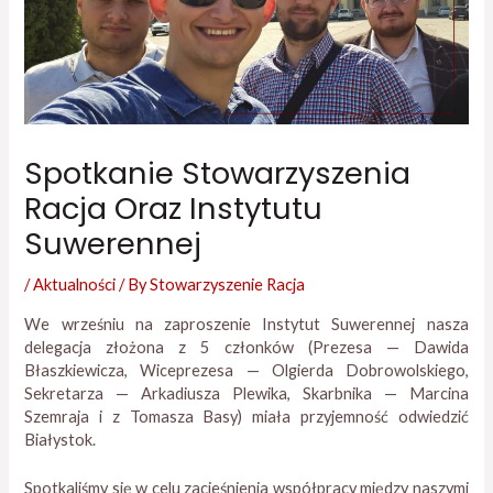
Spotkanie Stowarzyszenia
Racja Oraz Instytutu
Suwerennej
/
Aktualności
/ By
Stowarzyszenie Racja
We wrześniu na zaproszenie Instytut Suwerennej nasza
delegacja złożona z 5 członków (Prezesa — Dawida
Błaszkiewicza, Wiceprezesa — Olgierda Dobrowolskiego,
Sekretarza — Arkadiusza Plewika, Skarbnika — Marcina
Szemraja i z Tomasza Basy) miała przyjemność odwiedzić
Białystok.
Spotkaliśmy się w celu zacieśnienia współpracy między naszymi