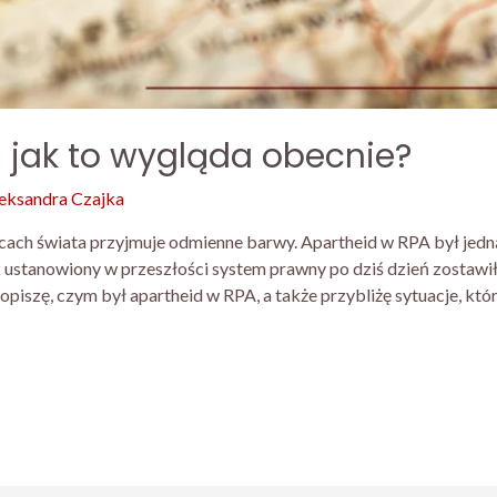
 jak to wygląda obecnie?
eksandra Czajka
ach świata przyjmuje odmienne barwy. Apartheid w RPA był jedną
ak ustanowiony w przeszłości system prawny po dziś dzień zosta
piszę, czym był apartheid w RPA, a także przybliżę sytuacje, któ