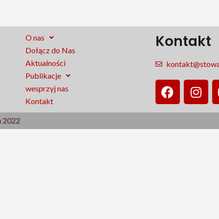
Kontakt
O nas
Dołącz do Nas
Aktualności
kontakt@stowar
Publikacje
F
I
wesprzyj nas
a
n
Kontakt
c
s
e
t
a 2022
b
a
o
g
o
r
k
a
m