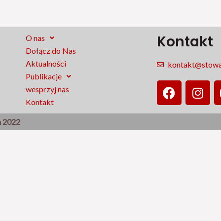
Kontakt
O nas
Dołącz do Nas
Aktualności
kontakt@stowar
Publikacje
F
I
wesprzyj nas
a
n
Kontakt
c
s
e
t
a 2022
b
a
o
g
o
r
k
a
m