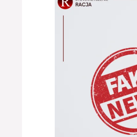
jako
narzędzie
dezinformacji
podczas
wojny
na
Ukrainie