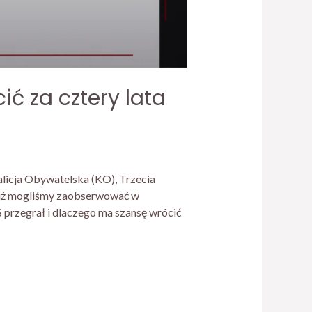
ć za cztery lata
alicja Obywatelska (KO), Trzecia
już mogliśmy zaobserwować w
 przegrał i dlaczego ma szansę wrócić