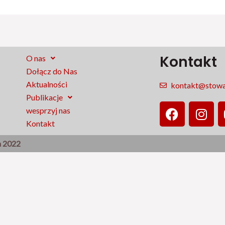
Kontakt
O nas
Dołącz do Nas
Aktualności
kontakt@stowar
Publikacje
F
I
wesprzyj nas
a
n
Kontakt
c
s
e
t
a 2022
b
a
o
g
o
r
k
a
m