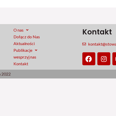
Kontakt
O nas
Dołącz do Nas
Aktualności
kontakt@stowar
Publikacje
F
I
wesprzyj nas
a
n
Kontakt
c
s
e
t
a 2022
b
a
o
g
o
r
k
a
m