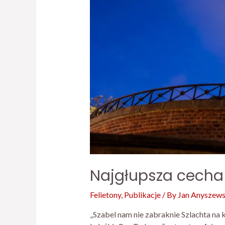
Najgłupsza cecha P
Felietony
,
Publikacje
/ By
Jan Anyszews
„Szabel nam nie zabraknie Szlachta na 