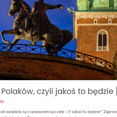
olaków, czyli jakoś to będzie 
ki
koń wsiędzie Ja z synowcem na czele – i? Jakoś to będzie!” Zapre