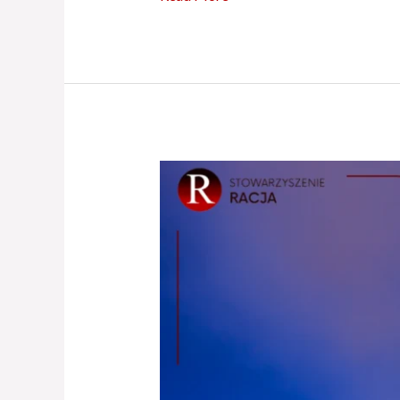
Najgłupsza
cecha
Polaków,
czyli
jakoś
to
będzie
[FELIETON]