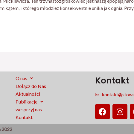
 Mickiewicza. Ten trzynastozgłoskowiec jest naszą epopeją naro
ym kątem, i którego młodzież konsekwentnie unika jak ognia. Prz
Kontakt
O nas
Dołącz do Nas
Aktualności
kontakt@stowar
Publikacje
F
I
wesprzyj nas
a
n
Kontakt
c
s
e
t
a 2022