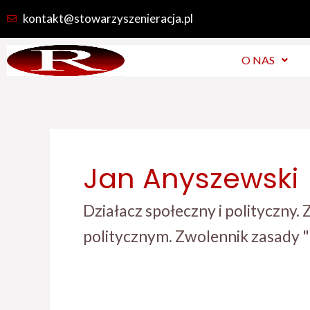
Skip
kontakt@stowarzyszenieracja.pl
to
content
O NAS
Jan Anyszewski
Działacz społeczny i polityczny.
politycznym. Zwolennik zasady "