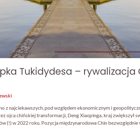
ka Tukidydesa – rywalizacja 
ewski
no z najciekawszych, pod względem ekonomicznym i geopolitycz
z ojca chińskiej transformacji, Deng Xiaopinga, kraj zwiększył 
nów (!) w 2022 roku. Pozycja międzynarodowa Chin bezwzględnie w