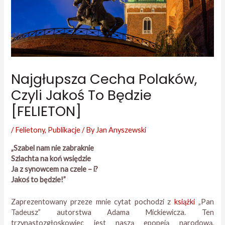
Najgłupsza Cecha Polaków,
Czyli Jakoś To Będzie
[FELIETON]
/
Felietony
,
Publikacje
/ By
Jan Anyszewski
„Szabel nam nie zabraknie
Szlachta na koń wsiędzie
Ja z synowcem na czele – i?
Jakoś to będzie!”
Zaprezentowany przeze mnie cytat pochodzi z
książki
„Pan
Tadeusz” autorstwa Adama Mickiewicza. Ten
trzynastozgłoskowiec jest naszą epopeją narodową,