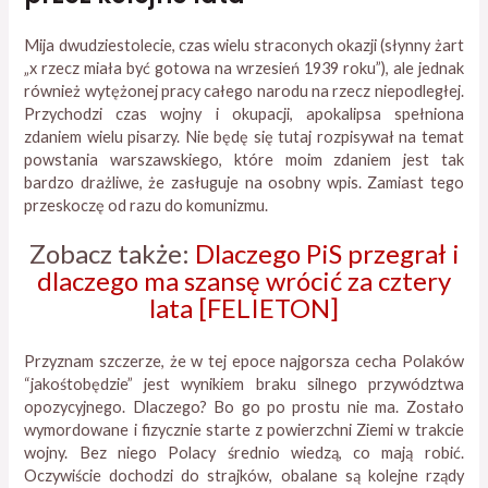
Mija dwudziestolecie, czas wielu straconych okazji (słynny żart
„x rzecz miała być gotowa na wrzesień 1939 roku”), ale jednak
również wytężonej pracy całego narodu na rzecz niepodległej.
Przychodzi czas wojny i okupacji, apokalipsa spełniona
zdaniem wielu pisarzy. Nie będę się tutaj rozpisywał na temat
powstania warszawskiego, które moim zdaniem jest tak
bardzo drażliwe, że zasługuje na osobny wpis. Zamiast tego
przeskoczę od razu do komunizmu.
Zobacz także:
Dlaczego PiS przegrał i
dlaczego ma szansę wrócić za cztery
lata [FELIETON]
Przyznam szczerze, że w tej epoce najgorsza cecha Polaków
“jakośtobędzie” jest wynikiem braku silnego przywództwa
opozycyjnego. Dlaczego? Bo go po prostu nie ma. Zostało
wymordowane i fizycznie starte z powierzchni Ziemi w trakcie
wojny. Bez niego Polacy średnio wiedzą, co mają robić.
Oczywiście dochodzi do strajków, obalane są kolejne rządy