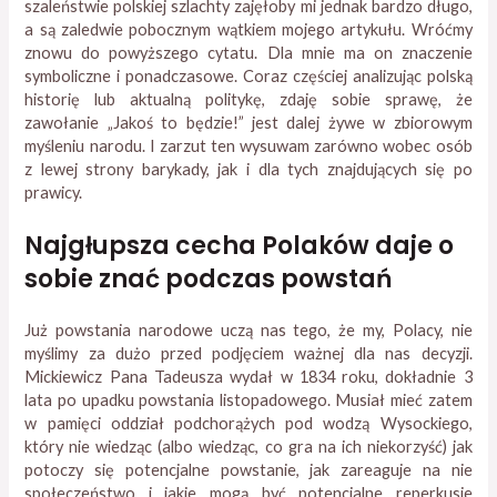
szaleństwie polskiej szlachty zajęłoby mi jednak bardzo długo,
a są zaledwie pobocznym wątkiem mojego artykułu. Wróćmy
znowu do powyższego cytatu. Dla mnie ma on znaczenie
symboliczne i ponadczasowe. Coraz częściej analizując polską
historię lub aktualną politykę, zdaję sobie sprawę, że
zawołanie „Jakoś to będzie!” jest dalej żywe w zbiorowym
myśleniu narodu. I zarzut ten wysuwam zarówno wobec osób
z lewej strony barykady, jak i dla tych znajdujących się po
prawicy.
Najgłupsza cecha Polaków daje o
sobie znać podczas powstań
Już powstania narodowe uczą nas tego, że my, Polacy, nie
myślimy za dużo przed podjęciem ważnej dla nas decyzji.
Mickiewicz Pana Tadeusza wydał w 1834 roku, dokładnie 3
lata po upadku powstania listopadowego. Musiał mieć zatem
w pamięci oddział podchorążych pod wodzą Wysockiego,
który nie wiedząc (albo wiedząc, co gra na ich niekorzyść) jak
potoczy się potencjalne powstanie, jak zareaguje na nie
społeczeństwo i jakie mogą być potencjalne reperkusje