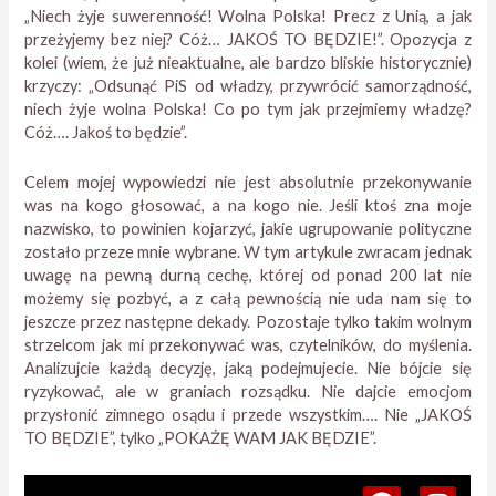
„Niech żyje suwerenność! Wolna Polska! Precz z Unią, a jak
przeżyjemy bez niej? Cóż… JAKOŚ TO BĘDZIE!”. Opozycja z
kolei (wiem, że już nieaktualne, ale bardzo bliskie historycznie)
krzyczy: „Odsunąć PiS od władzy, przywrócić samorządność,
niech żyje wolna Polska! Co po tym jak przejmiemy władzę?
Cóż…. Jakoś to będzie”.
Celem mojej wypowiedzi nie jest absolutnie przekonywanie
was na kogo głosować, a na kogo nie. Jeśli ktoś zna moje
nazwisko, to powinien kojarzyć, jakie ugrupowanie polityczne
zostało przeze mnie wybrane. W tym artykule zwracam jednak
uwagę na pewną durną cechę, której od ponad 200 lat nie
możemy się pozbyć, a z całą pewnością nie uda nam się to
jeszcze przez następne dekady. Pozostaje tylko takim wolnym
strzelcom jak mi przekonywać was, czytelników, do myślenia.
Analizujcie każdą decyzję, jaką podejmujecie. Nie bójcie się
ryzykować, ale w graniach rozsądku. Nie dajcie emocjom
przysłonić zimnego osądu i przede wszystkim…. Nie „JAKOŚ
TO BĘDZIE”, tylko „POKAŻĘ WAM JAK BĘDZIE”.