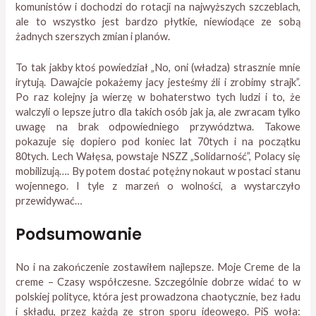
komunistów i dochodzi do rotacji na najwyższych szczeblach,
ale to wszystko jest bardzo płytkie, niewiodące ze sobą
żadnych szerszych zmian i planów.
To tak jakby ktoś powiedział „No, oni (władza) strasznie mnie
irytują. Dawajcie pokażemy jacy jesteśmy źli i zrobimy strajk”.
Po raz kolejny ja wierzę w bohaterstwo tych ludzi i to, że
walczyli o lepsze jutro dla takich osób jak ja, ale zwracam tylko
uwagę na brak odpowiedniego przywództwa. Takowe
pokazuje się dopiero pod koniec lat 70tych i na początku
80tych. Lech Wałęsa, powstaje NSZZ „Solidarność”, Polacy się
mobilizują…. By potem dostać potężny nokaut w postaci stanu
wojennego. I tyle z marzeń o wolności, a wystarczyło
przewidywać…
Podsumowanie
No i na zakończenie zostawiłem najlepsze. Moje Creme de la
creme – Czasy współczesne. Szczególnie dobrze widać to w
polskiej polityce, która jest prowadzona chaotycznie, bez ładu
i składu, przez każdą ze stron sporu ideowego. PiS woła: