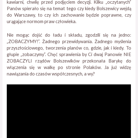
kawiarni, chwilę przed podjęciem decyzji. Kilku „oczytanych”
Panów spierało się na temat tego czy kiedy Bolszewicy wejdą
do Warszawy, to czy ich zachowanie będzie poprawne, czy
urągające normom praw człowieka.
Nie mogąc dojść do ładu i składu, zgodzili się na jedno:
„ZOBACZYMY!”. Żadnego przewidywania. Żadnego myślenia
przyszłościowego, tworzenia planów co, gdzie, jak i kiedy. To
głupie „zobaczymy”. Chęć sprawienia by Ci dwaj Panowie NIE
ZOBACZYLI rządów Bolszewików przekonała Barykę do
włączenia się w walkę po stronie Polaków. Ja już widzę
nawiązania do czasów współczesnych, a wy?