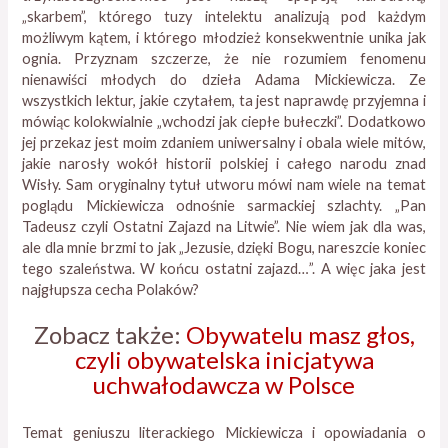
„skarbem”, którego tuzy intelektu analizują pod każdym
możliwym kątem, i którego młodzież konsekwentnie unika jak
ognia. Przyznam szczerze, że nie rozumiem fenomenu
nienawiści młodych do dzieła Adama Mickiewicza. Ze
wszystkich lektur, jakie czytałem, ta jest naprawdę przyjemna i
mówiąc kolokwialnie „wchodzi jak ciepłe bułeczki”. Dodatkowo
jej przekaz jest moim zdaniem uniwersalny i obala wiele mitów,
jakie narosły wokół historii polskiej i całego narodu znad
Wisły. Sam oryginalny tytuł utworu mówi nam wiele na temat
poglądu Mickiewicza odnośnie sarmackiej szlachty. „Pan
Tadeusz czyli Ostatni Zajazd na Litwie”. Nie wiem jak dla was,
ale dla mnie brzmi to jak „Jezusie, dzięki Bogu, nareszcie koniec
tego szaleństwa. W końcu ostatni zajazd…”. A więc jaka jest
najgłupsza cecha Polaków?
Zobacz także:
Obywatelu masz głos,
czyli obywatelska inicjatywa
uchwałodawcza w Polsce
Temat geniuszu literackiego Mickiewicza i opowiadania o