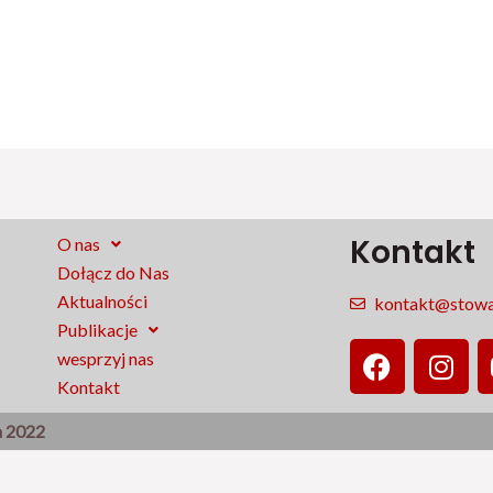
Kontakt
O nas
Dołącz do Nas
Aktualności
kontakt@stowar
Publikacje
F
I
wesprzyj nas
a
n
Kontakt
c
s
e
t
a 2022
b
a
o
g