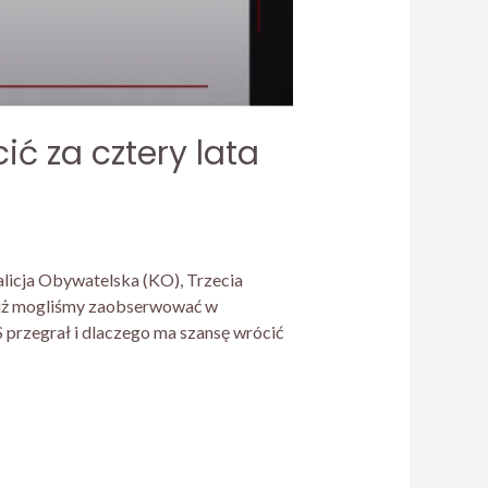
ć za cztery lata
alicja Obywatelska (KO), Trzecia
już mogliśmy zaobserwować w
 przegrał i dlaczego ma szansę wrócić