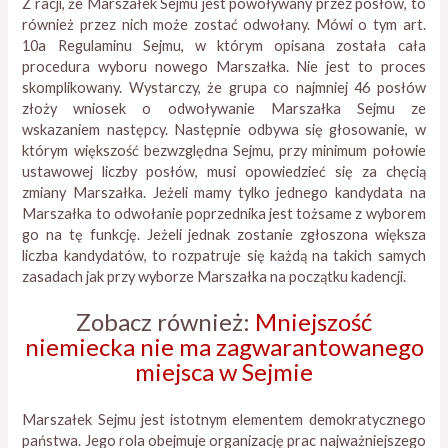
Z racji, że Marszałek Sejmu jest powoływany przez posłów, to
również przez nich może zostać odwołany. Mówi o tym art.
10a Regulaminu Sejmu, w którym opisana została cała
procedura wyboru nowego Marszałka. Nie jest to proces
skomplikowany. Wystarczy, że grupa co najmniej 46 posłów
złoży wniosek o odwoływanie Marszałka Sejmu ze
wskazaniem następcy. Następnie odbywa się głosowanie, w
którym większość bezwzględna Sejmu, przy minimum połowie
ustawowej liczby posłów, musi opowiedzieć się za chęcią
zmiany Marszałka. Jeżeli mamy tylko jednego kandydata na
Marszałka to odwołanie poprzednika jest tożsame z wyborem
go na tę funkcję. Jeżeli jednak zostanie zgłoszona większa
liczba kandydatów, to rozpatruje się każdą na takich samych
zasadach jak przy wyborze Marszałka na początku kadencji.
Zobacz również:
Mniejszość
niemiecka nie ma zagwarantowanego
miejsca w Sejmie
Marszałek Sejmu jest istotnym elementem demokratycznego
państwa. Jego rola obejmuje organizację prac najważniejszego