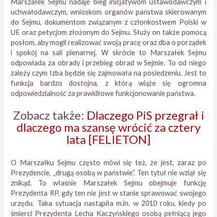
Marszałek Sejmu nadaje bieg inicjatywom ustawodawczym i
uchwałodawczym, wnioskom organów państwa skierowanym
do Sejmu, dokumentom związanym z członkostwem Polski w
UE oraz petycjom złożonym do Sejmu. Służy on także pomocą
posłom, aby mogli realizować swoją pracę oraz dba o porządek
i spokój na sali plenarnej. W skrócie to Marszałek Sejmu
odpowiada za obrady i przebieg obrad w Sejmie. To od niego
zależy czym Izba będzie się zajmowała na posiedzeniu. Jest to
funkcja bardzo dostojna, z którą wiąże się ogromna
odpowiedzialność za prawidłowe funkcjonowanie państwa.
Zobacz także:
Dlaczego PiS przegrał i
dlaczego ma szansę wrócić za cztery
lata [FELIETON]
O Marszałku Sejmu często mówi się też, że jest, zaraz po
Prezydencie, „drugą osobą w państwie”. Ten tytuł nie wziął się
znikąd. To właśnie Marszałek Sejmu obejmuje funkcję
Prezydenta RP, gdy ten nie jest w stanie sprawować swojego
urzędu. Taka sytuacja nastąpiła m.in. w 2010 roku, kiedy po
śmierci Prezydenta Lecha Kaczyńskiego osobą pełniącą jego